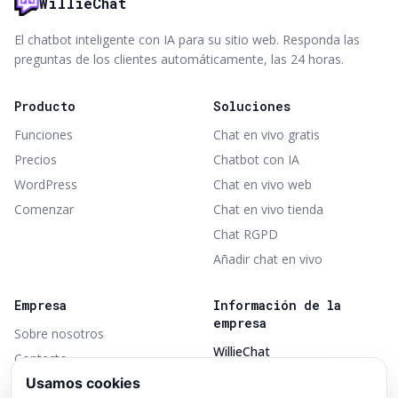
WillieChat
El chatbot inteligente con IA para su sitio web. Responda las
preguntas de los clientes automáticamente, las 24 horas.
Producto
Soluciones
Funciones
Chat en vivo gratis
Precios
Chatbot con IA
WordPress
Chat en vivo web
Comenzar
Chat en vivo tienda
Chat RGPD
Añadir chat en vivo
Empresa
Información de la
empresa
Sobre nosotros
WillieChat
Contacto
Parte de TheShopBuilders
Usamos cookies
Términos de servicio
Opbroekweg 31