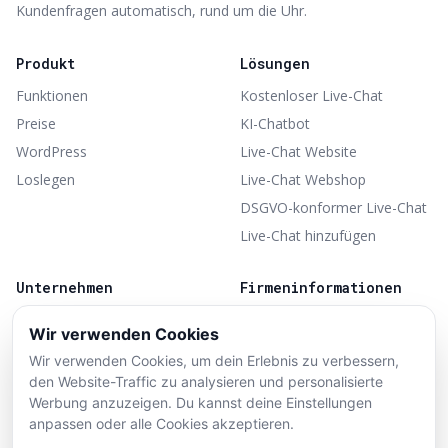
Kundenfragen automatisch, rund um die Uhr.
Produkt
Lösungen
Funktionen
Kostenloser Live-Chat
Preise
KI-Chatbot
WordPress
Live-Chat Website
Loslegen
Live-Chat Webshop
DSGVO-konformer Live-Chat
Live-Chat hinzufügen
Unternehmen
Firmeninformationen
Über uns
WillieChat
Wir verwenden Cookies
Teil von TheShopBuilders
Kontakt
Wir verwenden Cookies, um dein Erlebnis zu verbessern,
Opbroekweg 31
Nutzungsbedingungen
den Website-Traffic zu analysieren und personalisierte
7461PH Rijssen
Datenschutz
Werbung anzuzeigen. Du kannst deine Einstellungen
KVK 97888516
anpassen oder alle Cookies akzeptieren.
Konto löschen
BTW NL868276455B01