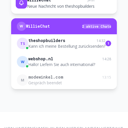
Neue Nachricht von theshopbuilders
WillieChat
W
2 aktive Chats
theshopbuilders
14:32
TS
1
Kann ich meine Bestellung zurücksenden?
webshop.nl
14:28
W
Hallo! Liefern Sie auch international?
modewinkel.com
13:15
M
Gespräch beendet